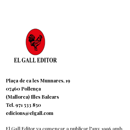
Plaça de ca les Munnares, 19
07460 Pollença
(Mallorca) Illes Balears
Tel. 971 533 850
edicions@elgall.com
El Gall Editor va començar a publicar l’any 1996 amb