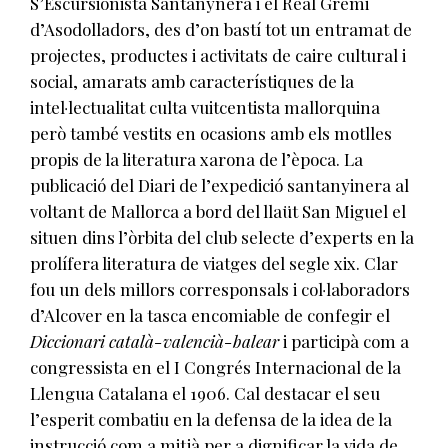
S’Escursionista Santañynera i el Real Gremi
d’Asodolladors, des d’on bastí tot un entramat de
projectes, productes i activitats de caire cultural i
social, amarats amb característiques de la
intel·lectualitat culta vuitcentista mallorquina
però també vestits en ocasions amb els motlles
propis de la literatura xarona de l’època. La
publicació del Diari de l’expedició santanyinera al
voltant de Mallorca a bord del llaüt San Miguel el
situen dins l’òrbita del club selecte d’experts en la
prolífera literatura de viatges del segle xix. Clar
fou un dels millors corresponsals i col·laboradors
d’Alcover en la tasca encomiable de confegir el
Diccionari català-valencià-balear
i participà com a
congressista en el I Congrés Internacional de la
Llengua Catalana el 1906. Cal destacar el seu
l’esperit combatiu en la defensa de la idea de la
instrucció com a mitjà per a dignificar la vida de