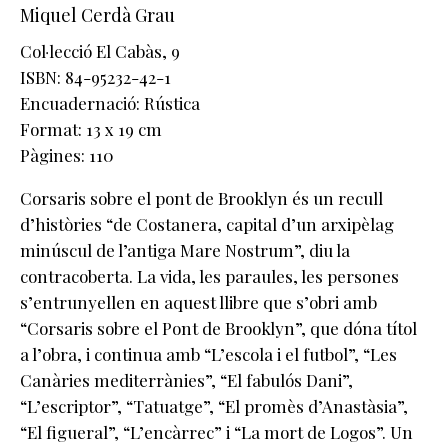
Miquel Cerdà Grau
Col·lecció
El Cabàs
, 9
ISBN: 84-95232-42-1
Encuadernació: Rústica
Format: 13 x 19 cm
Pàgines: 110
Corsaris sobre el pont de Brooklyn és un recull
d’històries “de Costanera, capital d’un arxipèlag
minúscul de l’antiga Mare Nostrum”, diu la
contracoberta. La vida, les paraules, les persones
s’entrunyellen en aquest llibre que s’obri amb
“Corsaris sobre el Pont de Brooklyn”, que dóna títol
a l’obra, i continua amb “L’escola i el futbol”, “Les
Canàries mediterrànies”, “El fabulós Dani”,
“L’escriptor”, “Tatuatge”, “El promès d’Anastàsia”,
“El figueral”, “L’encàrrec” i “La mort de Logos”. Un