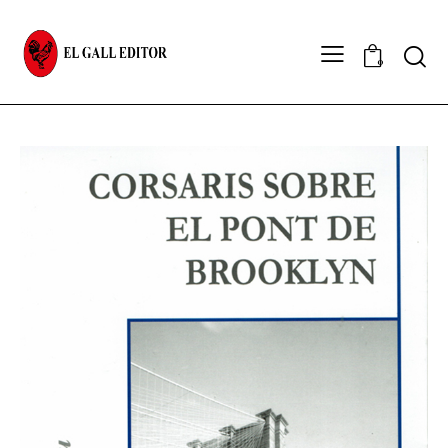
Sear
0