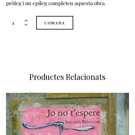
pròleg i un epíleg completen aquesta obra.
quantitat
COMANA
de
Corsaris
sobre
el
pont
de
Brooklyn
Productes Relacionats