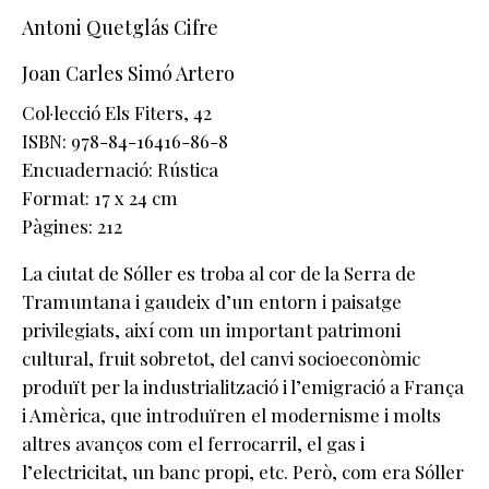
Antoni Quetglás Cifre
Joan Carles Simó Artero
Col·lecció Els Fiters
, 42
ISBN: 978-84-16416-86-8
Encuadernació: Rústica
Format: 17 x 24 cm
Pàgines: 212
La ciutat de Sóller es troba al cor de la Serra de
Tramuntana i gaudeix d’un entorn i paisatge
privilegiats, així com un important patrimoni
cultural, fruit sobretot, del canvi socioeconòmic
produït per la industrialització i l’emigració a França
i Amèrica, que introduïren el modernisme i molts
altres avanços com el ferrocarril, el gas i
l’electricitat, un banc propi, etc. Però, com era Sóller