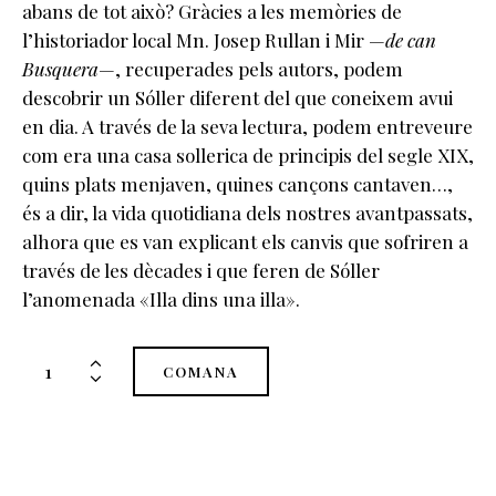
abans de tot això? Gràcies a les memòries de
l’historiador local Mn. Josep Rullan i Mir —
de can
Busquera
—, recuperades pels autors, podem
descobrir un Sóller diferent del que coneixem avui
en dia. A través de la seva lectura, podem entreveure
com era una casa sollerica de principis del segle XIX,
quins plats menjaven, quines cançons cantaven…,
és a dir, la vida quotidiana dels nostres avantpassats,
alhora que es van explicant els canvis que sofriren a
través de les dècades i que feren de Sóller
l’anomenada «Illa dins una illa».
quantitat
COMANA
de
El
batec
del