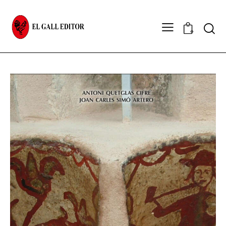
Sear
0