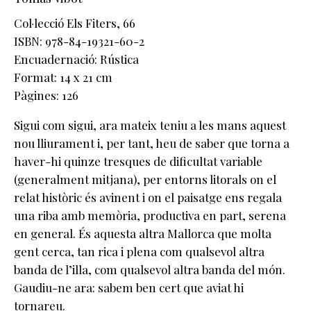
Col·lecció Els Fiters
, 66
ISBN: 978-84-19321-60-2
Encuadernació: Rústica
Format: 14 x 21 cm
Pàgines: 126
Sigui com sigui, ara mateix teniu a les mans aquest
nou lliurament i, per tant, heu de saber que torna a
haver-hi quinze tresques de dificultat variable
(generalment mitjana), per entorns litorals on el
relat històric és avinent i on el paisatge ens regala
una riba amb memòria, productiva en part, serena
en general. És aquesta altra Mallorca que molta
gent cerca, tan rica i plena com qualsevol altra
banda de l’illa, com qualsevol altra banda del món.
Gaudiu-ne ara: sabem ben cert que aviat hi
tornareu.