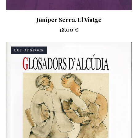
Juníper Serra. El Viatge
18.00
€
OUT OF STOCK