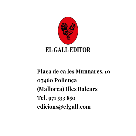
Plaça de ca les Munnares, 19
07460 Pollença
(Mallorca) Illes Balears
Tel. 971 533 850
edicions@elgall.com