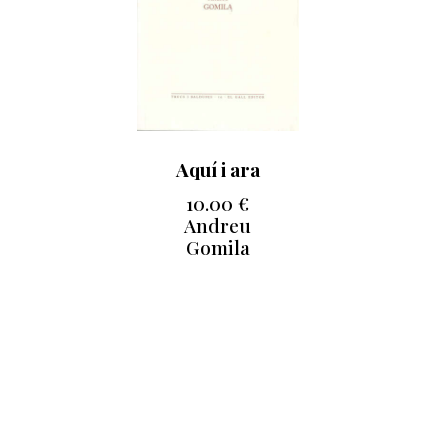
Aquí i ara
10.00
€
Andreu
Gomila