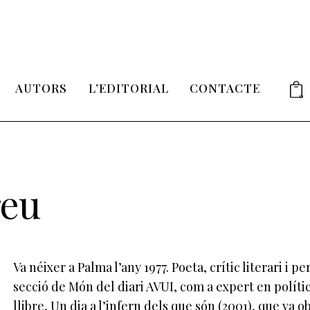
AUTORS
L’EDITORIAL
CONTACTE
0
reu
Va néixer a Palma l’any 1977. Poeta, crític literari i p
secció de Món del diari AVUI, com a expert en políti
llibre, Un dia a l’infern dels que són (2001), que va 