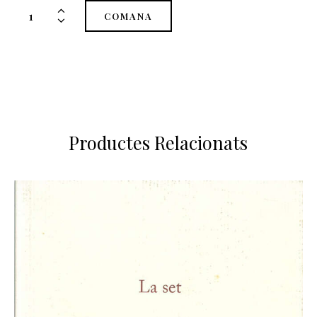
quantitat
COMANA
de
Lluna
de
foc
Productes Relacionats