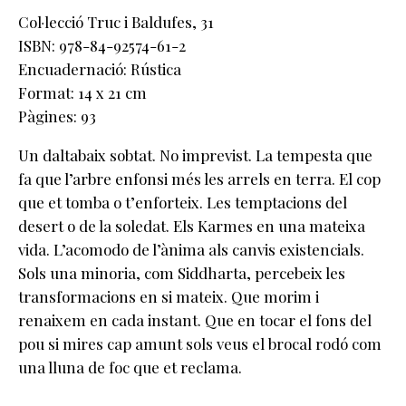
Col·lecció Truc i Baldufes
, 31
ISBN: 978-84-92574-61-2
Encuadernació: Rústica
Format: 14 x 21 cm
Pàgines: 93
Un daltabaix sobtat. No imprevist. La tempesta que
fa que l’arbre enfonsi més les arrels en terra. El cop
que et tomba o t’enforteix. Les temptacions del
desert o de la soledat. Els Karmes en una mateixa
vida. L’acomodo de l’ànima als canvis existencials.
Sols una minoria, com Siddharta, percebeix les
transformacions en si mateix. Que morim i
renaixem en cada instant. Que en tocar el fons del
pou si mires cap amunt sols veus el brocal rodó com
una lluna de foc que et reclama.