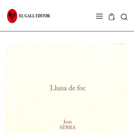
Sear
0