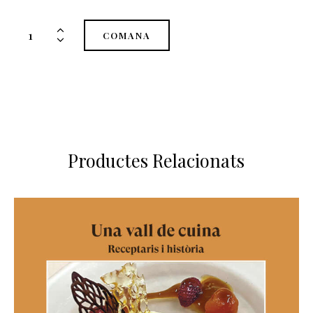
quantitat
COMANA
de
Senzill,
sa
i
bo.
Cuinam
i
Productes Relacionats
menjam
juntes