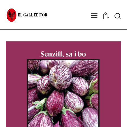
Sear
0