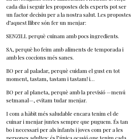
cada dia i seguir les propostes dels experts pot ser
un factor decisiu per a la nostra salut. Les propostes
d’aquest llibre són fer un menjar:
SENZILL perquè cuinam amb pocs ingredients.
SA, perquè ho feim amb aliments de temporada i
amb les coccions més sanes.
BO per al paladar, perquè cuidam el gust en tot
moment, tastam, tastam i tastam! i…
BO per al planeta, perquè amb la previsió —menú
setmanal—, evitam tudar menjar.
I com a hàbit més saludable encara tenim el de
cuinar i menjar juntes sempre que puguem. És tan
bo i necessari per als infants i joves com per a les
persones adultes: és l’única ocasió que tenim cada