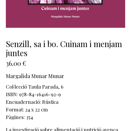
Senzill, sa i bo. Cuinam i menjam
juntes
36.00
€
Margalida Munar Munar
Col·lecció Taula Parada
, 6
ISBN: 978-84-16416-92-9
Encuadernació: Rústica
Format: 24 x 22 cm
Pàgines: 354
La investigació sobre alimentació i nutrició avença