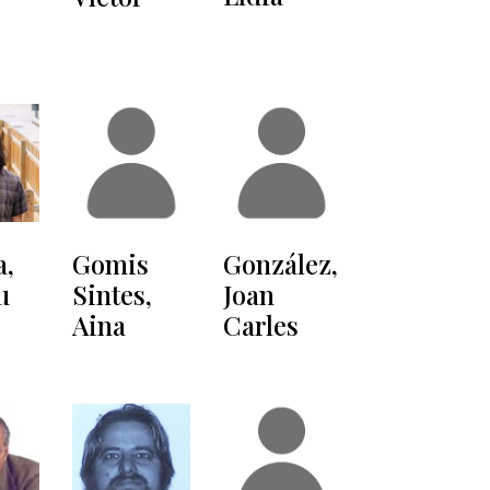
a,
Gomis
González,
u
Sintes,
Joan
Aina
Carles