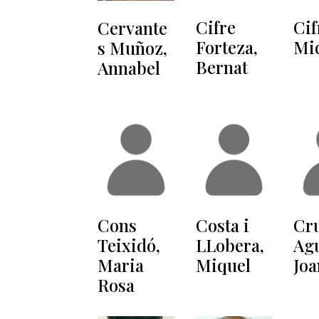
Cifre
Cif
Cervante
Forteza,
Mi
s Muñoz,
Bernat
Annabel
Cons
Costa i
Cr
Teixidó,
LLobera,
Agu
Maria
Miquel
Joa
Rosa