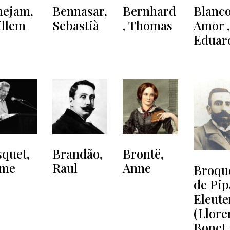
nejam,
Bennasar,
Bernhard
Blanc
illem
Sebastià
, Thomas
Amor ,
Eduar
quet,
Brandão,
Brontë,
ume
Raul
Anne
Broqu
de Pip
Eleute
(Llore
Bonet 