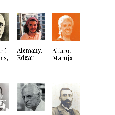
Alemany,
r i
Alfaro,
Edgar
ns,
Maruja