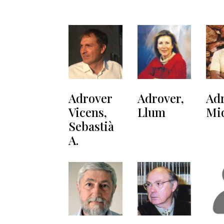
Adrover
Adrover,
Adr
Vicens,
Llum
Mi
Sebastià
A.