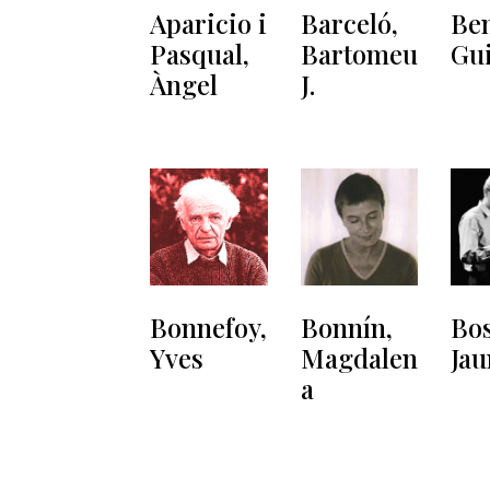
Aparicio i
Barceló,
Be
Pasqual,
Bartomeu
Gu
Àngel
J.
Bonnefoy,
Bonnín,
Bos
Yves
Magdalen
Ja
a