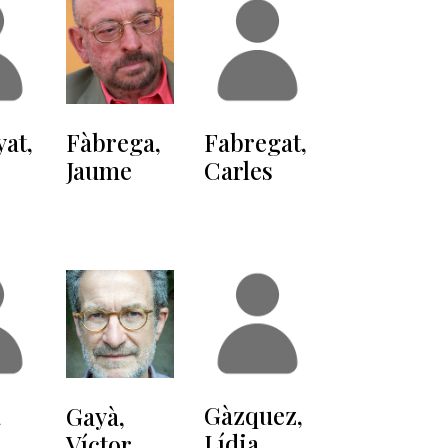
at,
Fàbrega,
Fabregat,
Jaume
Carles
a
Gàzquez,
Gayà,
Lídia
Víctor