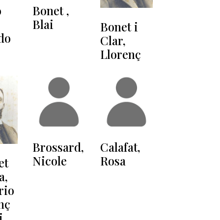
o
Bonet ,
Blai
Bonet i
do
Clar,
Llorenç
Brossard,
Calafat,
Nicole
Rosa
et
a,
rio
nç
i