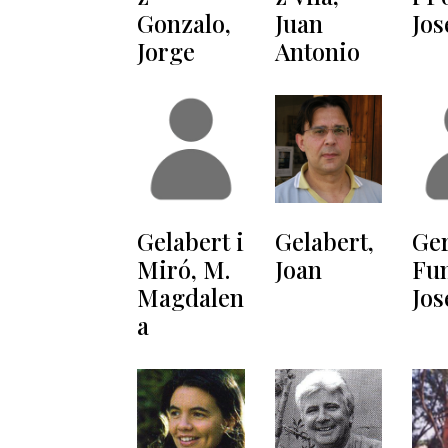
Gonzalo,
Juan
Jos
Jorge
Antonio
Gelabert i
Gelabert,
Ge
Miró, M.
Joan
Fu
Magdalen
Jos
a