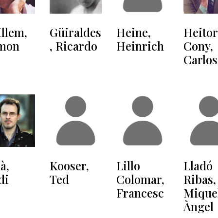
llem,
Güiraldes
Heine,
Heitor
mon
, Ricardo
Heinrich
Cony,
Carlos
ià,
Kooser,
Lillo
Lladó
di
Ted
Colomar,
Ribas,
Francesc
Mique
Àngel