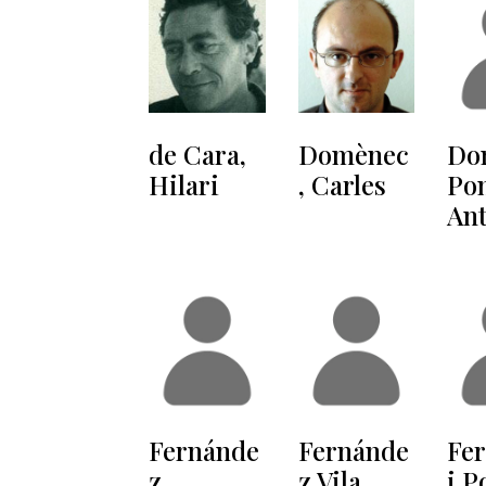
de Cara,
Domènec
Do
Hilari
, Carles
Pon
Ant
Fernánde
Fernánde
Fer
z
z Vila,
i P