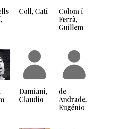
lls
Coll, Cati
Colom i
,
Ferrà,
e
Guillem
,
Damiani,
de
em
Claudio
Andrade,
Eugénio