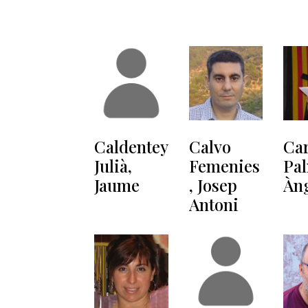
Caldentey
Calvo
Ca
Julià,
Femenies
Pal
Jaume
, Josep
Àn
Antoni