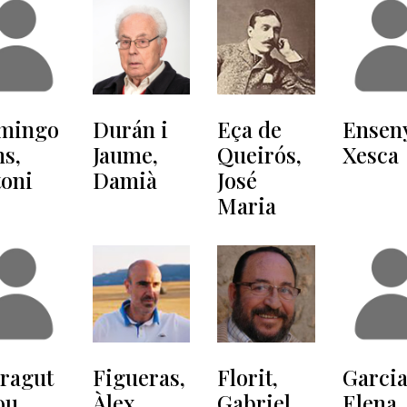
mingo
Durán i
Eça de
Enseny
s,
Jaume,
Queirós,
Xesca
oni
Damià
José
Maria
ragut
Figueras,
Florit,
Garci
ou,
Àlex
Gabriel
Elena,