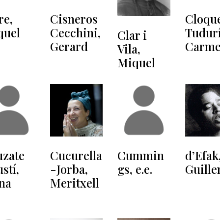
re,
Cisneros
Cloque
quel
Cecchini,
Tudurí
Clar i
Gerard
Carm
Vila,
Miquel
uzate
Cucurella
Cummin
d’Efak
stí,
-Jorba,
gs, e.e.
Guill
na
Meritxell