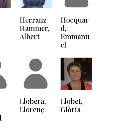
Herranz
Hocquar
Hammer,
d,
Albert
Emmanu
el
Llobera,
Llobet,
Llorenç
Glòria
l