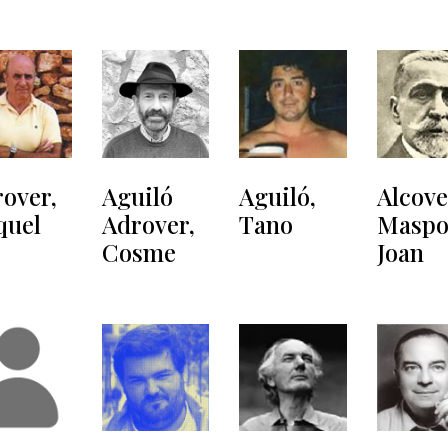
Aguiló
Aguiló,
Alcove
over,
Adrover,
Tano
Maspo
quel
Cosme
Joan