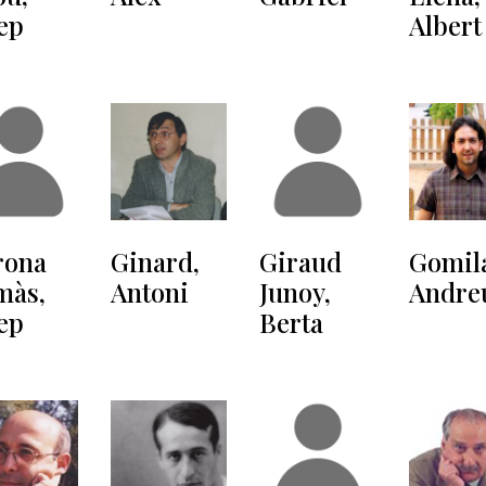
ep
Albert
rona
Ginard,
Giraud
Gomil
màs,
Antoni
Junoy,
Andre
ep
Berta