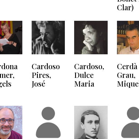
Clar)
rdona
Cardoso
Cardoso,
Cerdà
mer,
Pires,
Dulce
Grau,
gels
José
Maria
Mique